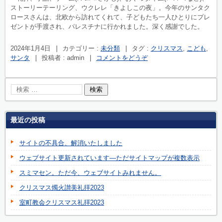
ストーリーテーリング、ウクレレ「きよしこの夜」。今年のサンタク
ロースさんは、北欧から訪れてくれて、子どもたち一人ひとりにプレ
ゼントが手渡され、パレスチナに行かれました。深く感謝でした。
2024年1月4日
|
カテゴリー :
未分類
|
タグ :
クリスマス
,
こども
,
サンタ
|
投稿者 : admin
|
コメントをどうぞ
最近の投稿
サイトの不具合、解消いたしました
ウェブサイト更新されています―ただサイトマップが複数表示
スミマセン。ただ今、ウェブサイトみれません。
クリスマス燭火讃美礼拝2023
室町教会クリスマス礼拝2023