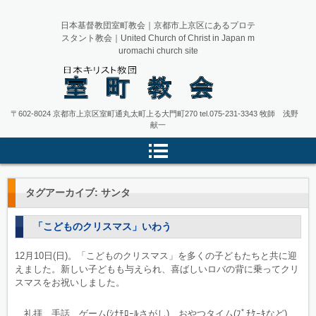
日本基督教団室町教会｜京都市上京区にあるプロテ
スタント教会｜United Church of Christ in Japan m
uromachi church site
日本キリスト教団 室町教会 京都
〒602-8024 京都市上京区室町通丸太町上る大門町270
tel.075-231-3343
牧師 浅野
献一
市上京区
タグアーカイブ:
サンタ
「こどものクリスマス」いわう
12月10日(日)。「こどものクリスマス」を多くの子どもたちと共に迎
えました。新しい子どもも与えられ、喜ばしいロバの背に乗ってクリ
スマスをお祝いしました。
礼拝、手話、ゲーム(ｼﾅﾓﾛｰﾙさがし)、おやつタイム(ﾌﾟﾁｹｰｷなど)、