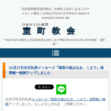
日本基督教団室町教会｜京都市上京区にあるプロテ
スタント教会｜United Church of Christ in Japan m
uromachi church site
日本キリスト教団 室町教会 京都
〒602-8024 京都市上京区室町通丸太町上る大門町270
tel.075-231-3343
牧師 浅野
献一
市上京区
11月17日主日礼拝メッセージ『福音の波はなお、こえて』浅
野献一牧師アップしました
11月17日主日礼拝
メッセージ『福音の波はなお、こえて』浅野献一牧
師
アップしました。もしよろしければ、ご視聴ください。