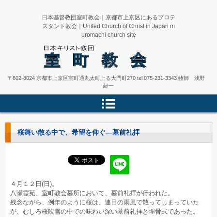
日本基督教団室町教会｜京都市上京区にあるプロテ
スタント教会｜United Church of Christ in Japan m
uromachi church site
日本キリスト教団 室町教会 京都
〒602-8024 京都市上京区室町通丸太町上る大門町270
tel.075-231-3343
牧師 浅野
献一
市上京区
桜舞い散る中で、希望を仰ぐ―墓前礼拝
４月１２日(日)。
八瀬霊苑、室町教会墓所において、墓前礼拝が行われた。
残念ながら、例年のように桜は、連日の雨風で散ってしまっていた
が、むしろ桜吹雪の中での味わい深い墓前礼拝と埋骨式であった。