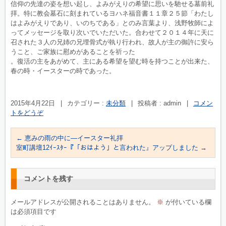
信仰の先達の姿を想い起し、よみがえりの希望に思いを馳せる墓前礼
拝。特に教会墓石に刻まれているヨハネ福音書１１章２５節「わたし
はよみがえりであり、いのちである」とのみ言葉より、浅野牧師によ
ってメッセージを取り次いでいただいた。合わせて２０１４年に天に
召された３人の兄姉の兄埋骨式が執り行われ、故人が主の御許に安ら
うこと、ご家族に慰めがあることを祈った
。復活の主をあがめて、主にある希望を望む時を持つことが出来た、
春の時・イースターの時であった。
2015年4月22日
|
カテゴリー :
未分類
|
投稿者 : admin
|
コメン
トをどうぞ
←
恵みの雨の中に―イースター礼拝
室町講壇12ｲｰｽﾀｰ『「おはよう」と言われた』アップしました
→
コメントを残す
メールアドレスが公開されることはありません。
※
が付いている欄
は必須項目です